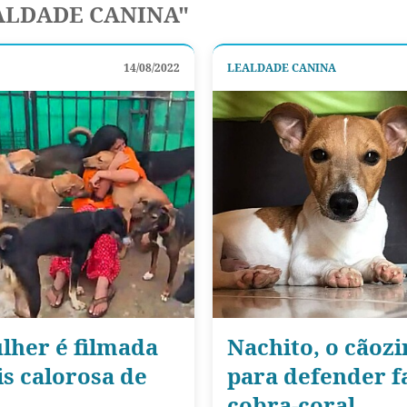
ALDADE CANINA"
14/08/2022
LEALDADE CANINA
lher é filmada
Nachito, o cãoz
s calorosa de
para defender f
cobra-coral