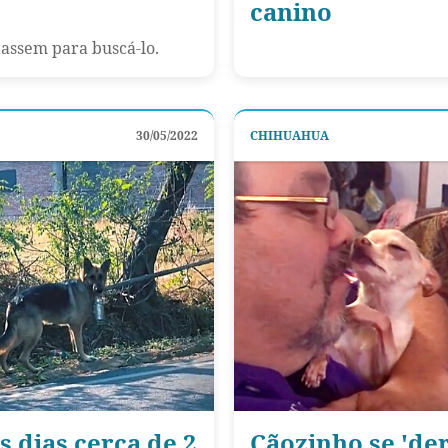
canino
tassem para buscá-lo.
30/05/2022
CHIHUAHUA
s dias cerca de 2
Cãozinho se 'de