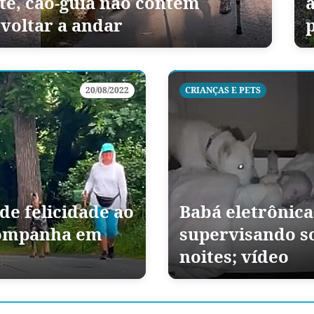
e, cão-guia não contém
 voltar a andar
p
20/08/2022
CRIANÇAS E PETS
e felicidade ao
Babá eletrônica
companha em
supervisando s
noites; vídeo