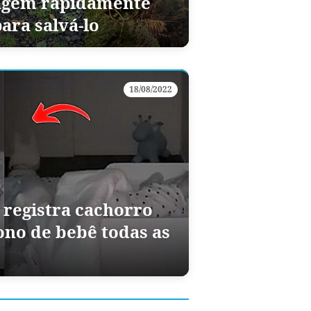
agem rapidamente
ara salvá-lo
18/08/2022
 registra cachorro
ono de bebê todas as