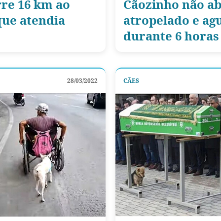
rre 16 km ao
Cãozinho não a
que atendia
atropelado e ag
durante 6 horas
28/03/2022
CÃES