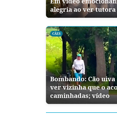
Em vídeo emocionant
alegria ao ver tutora
CÃES
Bombando: Cão uiva d
ver vizinha que o a
caminhadas; vídeo