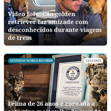
Vídeo fofo: Cão golden
retriever faz amizade com
desconhecidos durante viagem
de trem
GUINNESS WORLD RECORDS
24/11/2022
Felina de 26 anos é coroada a