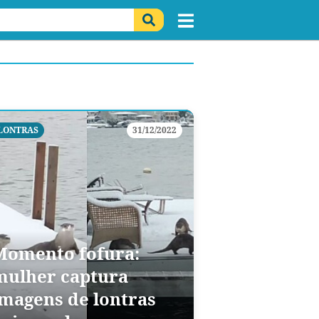
LONTRAS
31/12/2022
Momento fofura:
mulher captura
imagens de lontras