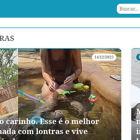
RAS
14/12/2025
do carinho. Esse é o melhor
ada com lontras e vive