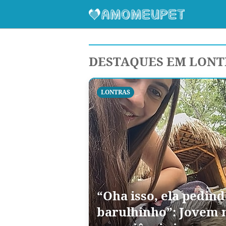
DESTAQUES EM LONT
LONTRAS
“Oha isso, ela pedin
barulhinho”: Jovem n