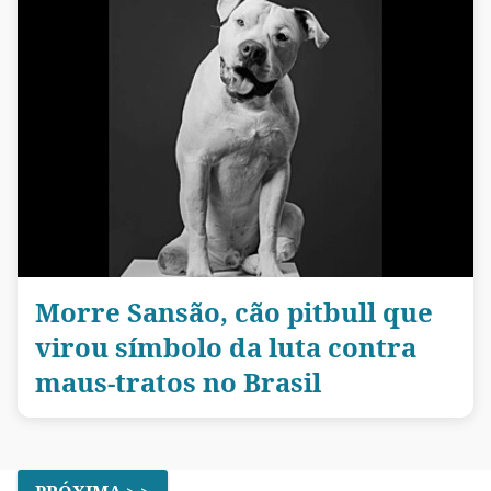
Morre Sansão, cão pitbull que
virou símbolo da luta contra
maus-tratos no Brasil