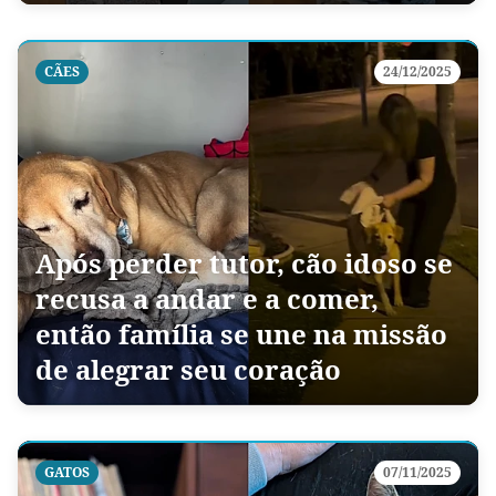
CÃES
24/12/2025
Após perder tutor, cão idoso se
recusa a andar e a comer,
então família se une na missão
de alegrar seu coração
GATOS
07/11/2025