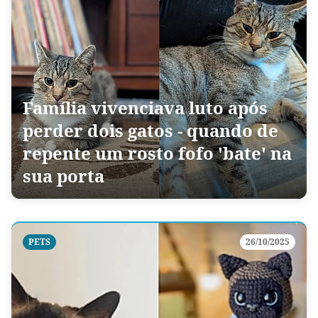
Família vivenciava luto após
perder dois gatos - quando de
repente um rosto fofo 'bate' na
sua porta
PETS
26/10/2025