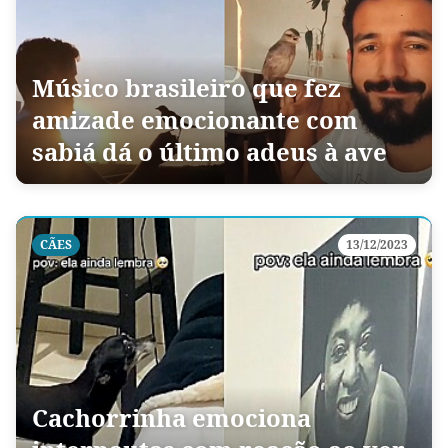
Músico brasileiro que fez
amizade emocionante com
sabiá dá o último adeus à ave
CÃES
13/12/2023
Cachorrinha emociona