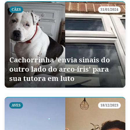
CÃES
31/01/2024
Cachorrinha 'envia sinais do
outro lado do arco-íris' para
sua tutora em luto
AVES
18/12/2023