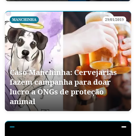
MANCHINHA
29/01/2019
Caso Manchinha: Cervejarias
fazem campanha para doar
lucro a ONGs de proteção
animal