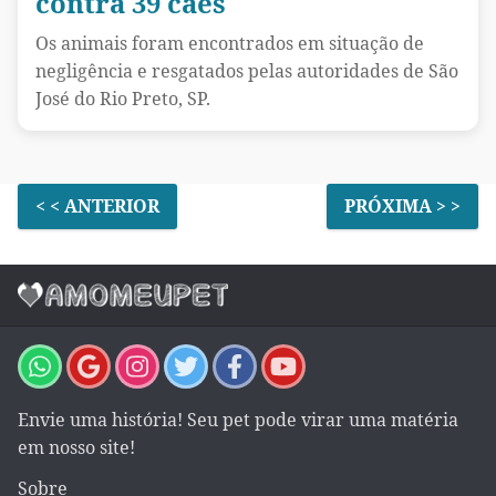
contra 39 cães
Os animais foram encontrados em situação de
negligência e resgatados pelas autoridades de São
José do Rio Preto, SP.
< < ANTERIOR
PRÓXIMA > >
Envie uma história! Seu pet pode virar uma matéria
em nosso site!
Sobre