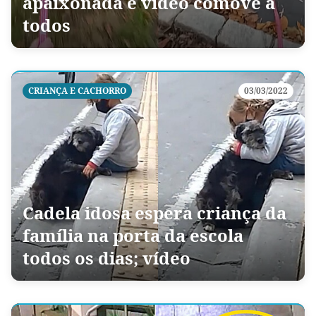
apaixonada e vídeo comove a
todos
CRIANÇA E CACHORRO
03/03/2022
Cadela idosa espera criança da
família na porta da escola
todos os dias; vídeo