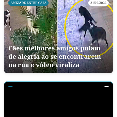
AMIZADE ENTRE CÃES
21/02/2022
Cães melhores amigos pulam
de alegria ao se encontrarem
na rua e vídeo viraliza