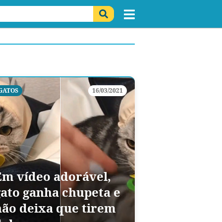
GATOS
16/03/2021
Em vídeo adorável,
gato ganha chupeta e
não deixa que tirem