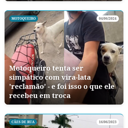
MOTOQUEIRO
04/06/2024
Motoqueiro tenta ser
simpático com vira-lata
'reclamão' - e foi isso o que ele
recebeu em troca
CÃES DE RUA
16/06/2023