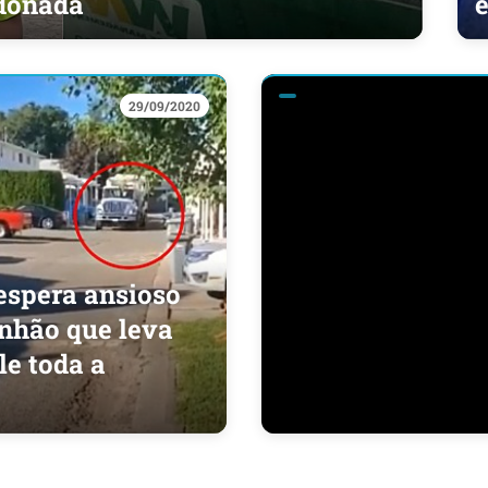
ndonada
29/09/2020
espera ansioso
inhão que leva
e toda a