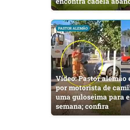
encontra cadela aba
PASTOR ALEMÃO
Vídeo: Pastor alemão 
por motorista de cam
uma guloseima para el
semana; confira