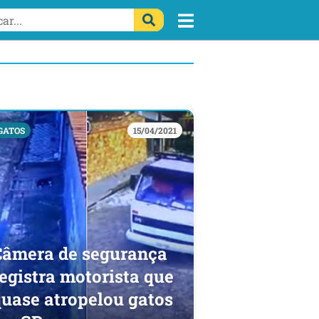
GATOS
15/04/2021
Câmera de segurança
egistra motorista que
quase atropelou gatos