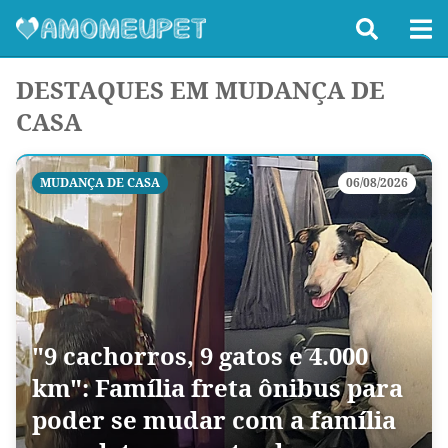
DESTAQUES EM MUDANÇA DE
CASA
MUDANÇA DE CASA
06/08/2026
"9 cachorros, 9 gatos e 4.000
km": Família freta ônibus para
poder se mudar com a família