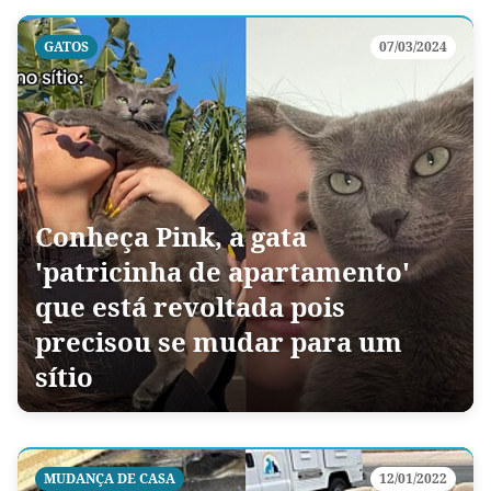
GATOS
07/03/2024
Conheça Pink, a gata
'patricinha de apartamento'
que está revoltada pois
precisou se mudar para um
sítio
MUDANÇA DE CASA
12/01/2022