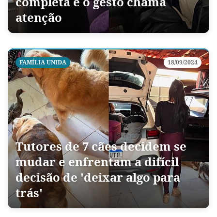
completa e o gesto chama
atenção
FAMÍLIA UNIDA
18/09/2024
Tutores de 7 cães decidem se
mudar e enfrentam a difícil
decisão de 'deixar algo para
trás'