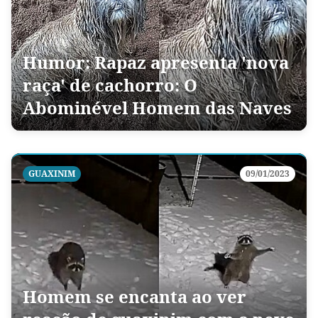
Humor: Rapaz apresenta 'nova
raça' de cachorro: O
Abominével Homem das Naves
GUAXINIM
09/01/2023
Homem se encanta ao ver