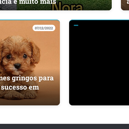
icia e muito mais
'
07/12/2022
mes gringos para
m sucesso em