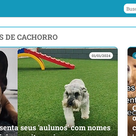
S DE CACHORRO
01/01/2024
C
senta seus 'aulunos' com nomes
c