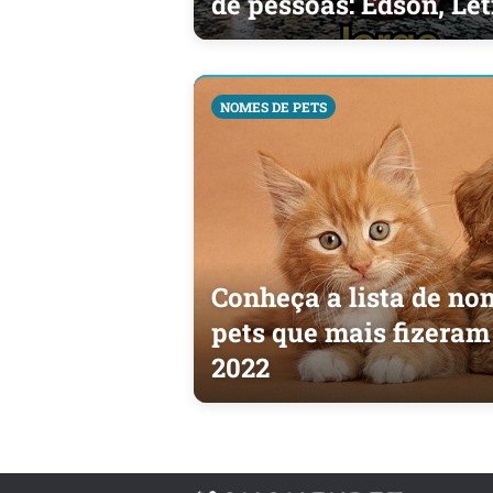
de pessoas: Edson, Let
NOMES DE PETS
Conheça a lista de no
pets que mais fizera
2022