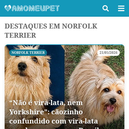
DESTAQUES EM NORFOLK
TERRIER
NORFOLK TERRIER
21/05/2026
“Não é vira-lata, nem
Yorkshire”: cãozinho
confundido com vira-lata