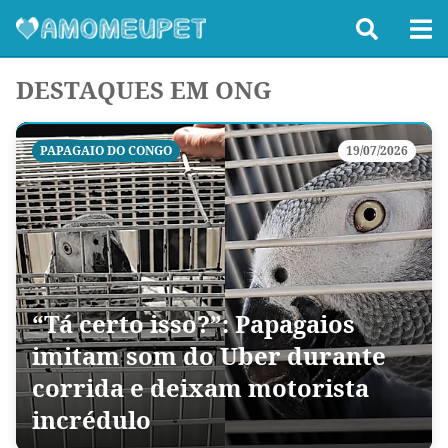
DESTAQUES EM ONG
PAPAGAIO DO CONGO
19/07/2026
“Tá certo isso?”: Papagaios
imitam som do Uber durante
corrida e deixam motorista
incrédulo