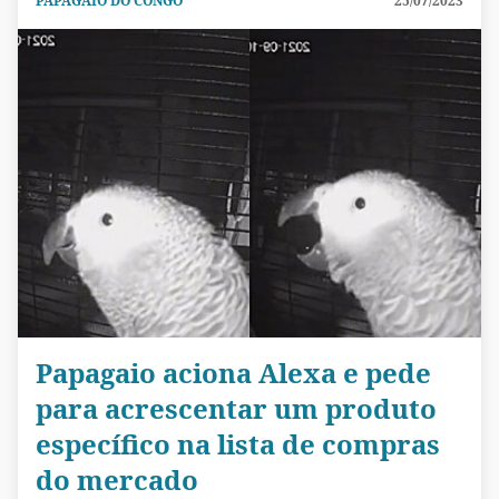
PAPAGAIO DO CONGO
25/07/2023
Papagaio aciona Alexa e pede
para acrescentar um produto
específico na lista de compras
do mercado