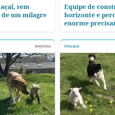
açal, sem
Equipe de const
a de um milagre
horizonte e per
enorme precisa
08/09/2024
OVELHAS