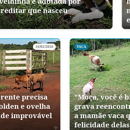
velhinha é adotada por
creditar que nasceu
16/02/2026
VACA
rente precisa
"Moça, você é b
olden e ovelha
grava reencont
de improvável
a mamãe vaca q
felicidade dela