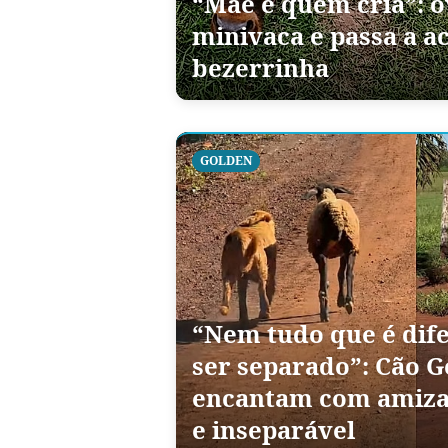
“Mãe é quem cria”: o
minivaca e passa a a
bezerrinha
GOLDEN
“Nem tudo que é dife
ser separado”: Cão G
encantam com amiza
e inseparável