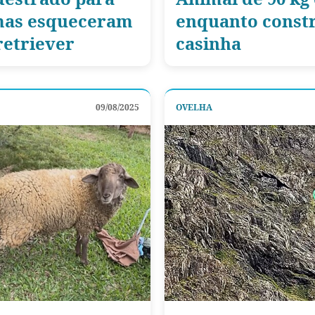
 mas esqueceram
enquanto const
retriever
casinha
09/08/2025
OVELHA