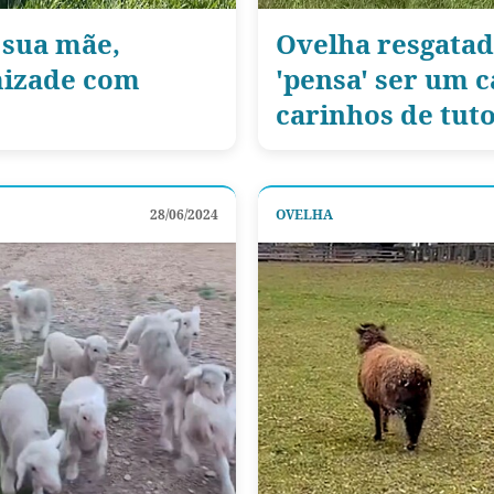
 sua mãe,
Ovelha resgatad
mizade com
'pensa' ser um 
carinhos de tut
28/06/2024
OVELHA