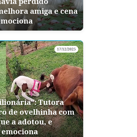
havia perdido
melhora amiga e cena
emociona
17/12/2025
ilionária": Tutora
ro de ovelhinha com
ue a adotou, e
s emociona