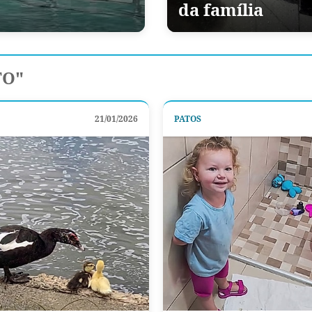
da família
TO"
21/01/2026
PATOS