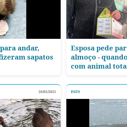
 para andar,
Esposa pede pa
 fizeram sapatos
almoço - quando
com animal tot
26/02/2025
PATO