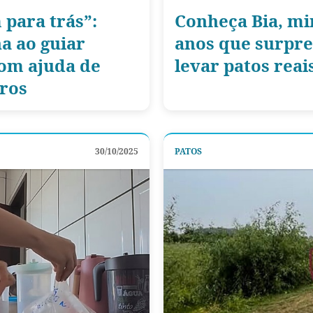
para trás”:
Conheça Bia, mi
a ao guiar
anos que surpr
com ajuda de
levar patos reai
ros
30/10/2025
PATOS