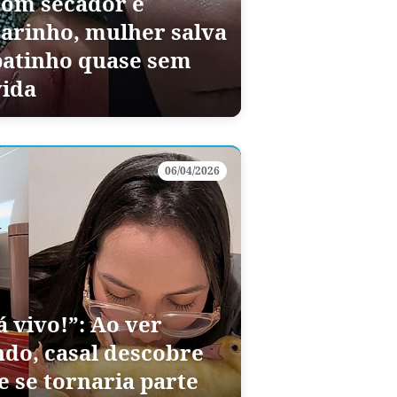
com secador e
carinho, mulher salva
patinho quase sem
vida
06/04/2026
á vivo!”: Ao ver
do, casal descobre
 se tornaria parte