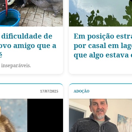
dificuldade de
Em posição estr
ovo amigo que a
por casal em lag
é
que algo estava
 inseparáveis.
17/07/2025
ADOÇÃO