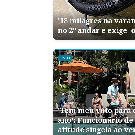
'18 milagres na vara
no 2º andar e exige '
PATO
'Tem meu voto para
ano': Funcionário de
atitude singela ao ve