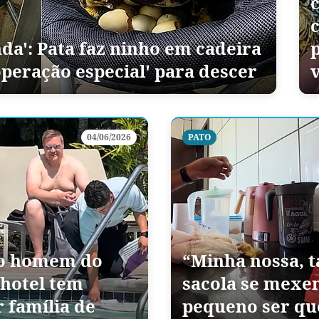
nda': Pata faz ninho em cadeira
operação especial' para descer
04/06/2026
PATO
 o homem do
“Minha nossa, t
 hotel tem
sacola se mexen
r família de
pequeno ser que