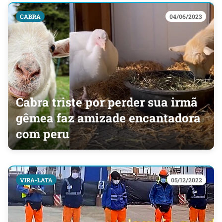
CABRA
04/06/2023
Cabra triste por perder sua irmã
gêmea faz amizade encantadora
com peru
VIRA-LATA
05/12/2022