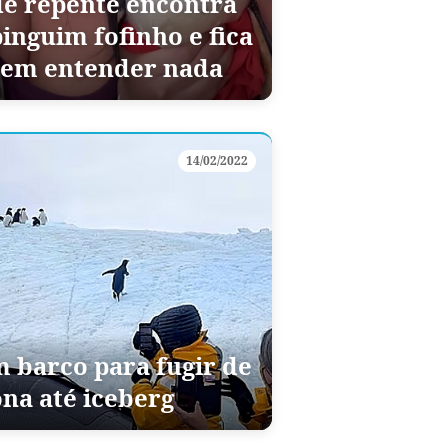
de repente encontra
pinguim fofinho e fica
sem entender nada
14/02/2022
 barco para fugir de
ona até iceberg