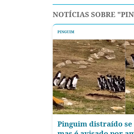
NOTÍCIAS SOBRE "PI
PINGUIM
Pinguim distraído se
mas é avisado por a