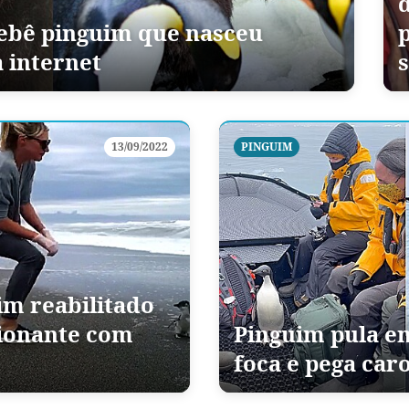
ebê pinguim que nasceu
a internet
13/09/2022
PINGUIM
im reabilitado
ionante com
Pinguim pula em
foca e pega car