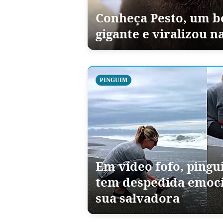
Conheça Pesto, um b
gigante e viralizou n
PINGUIM
Em vídeo fofo, pingu
tem despedida emoc
sua salvadora