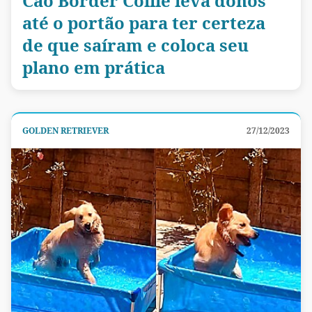
Cão Border Collie leva donos
até o portão para ter certeza
de que saíram e coloca seu
plano em prática
GOLDEN RETRIEVER
27/12/2023