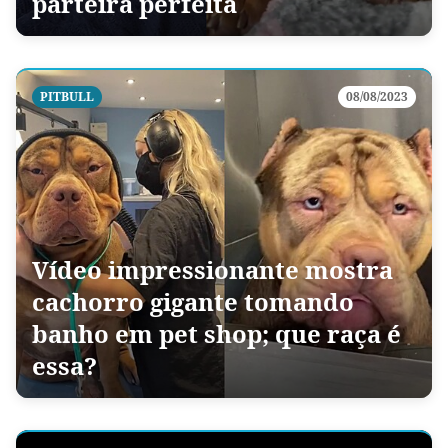
parteira perfeita
PITBULL
08/08/2023
Vídeo impressionante mostra
cachorro gigante tomando
banho em pet shop; que raça é
essa?