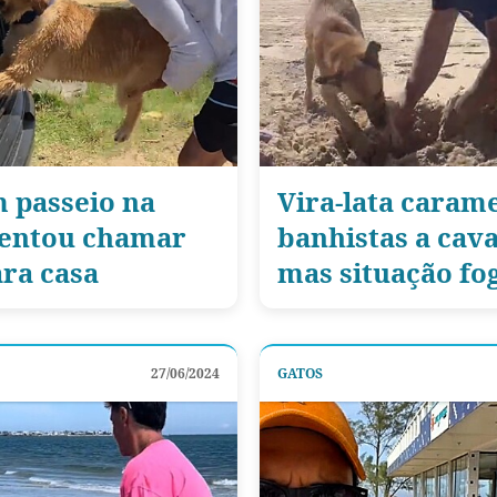
 passeio na
Vira-lata carame
 tentou chamar
banhistas a cava
ara casa
mas situação fo
27/06/2024
GATOS