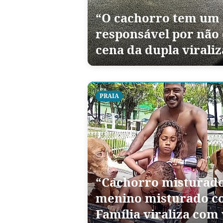
“O cachorro tem um c
responsável por não d
cena da dupla viraliz
PRAIA
“Cachorro misturad
menino misturado co
Família viraliza com 