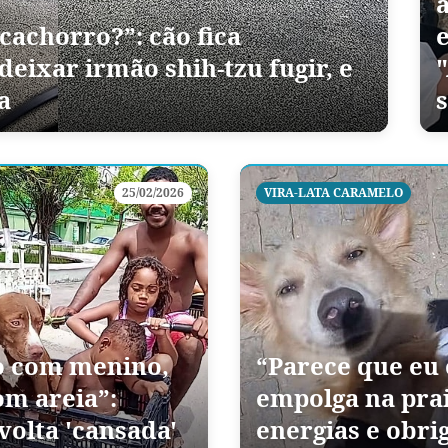
a
achorro?”: cão fica
eixar irmão shih-tzu fugir, e
a
25/02/2026
VIRA-LATA CARAMELO
o com menino,
“Parece que eu 
m areia”:
empolga na prai
volta 'cansada'
energias e obrig