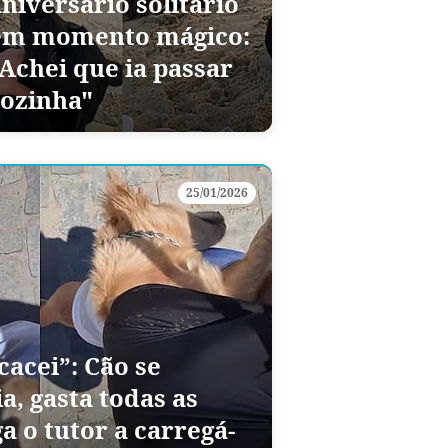
niversário solitário
em momento mágico:
"Achei que ia passar
sozinha"
25/01/2026
cacei”: Cão se
a, gasta todas as
a o tutor a carregá-