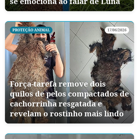
se emociona ao falar de Luna
PROTEÇÃO ANIMAL
17/06/2026
Força-tarefa remove dois
quilos de pelos compactados de
cachorrinha resgatada e
revelam o rostinho mais lindo