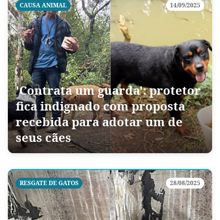
CAUSA ANIMAL
14/09/2025
'Contrata um guarda': protetor
fica indignado com proposta
recebida para adotar um de
seus cães
RESGATE DE GATOS
28/08/2025