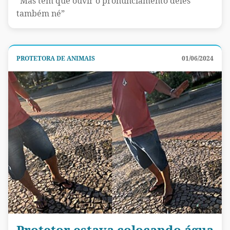
“Mas tem que ouvir o pronunciamento deles
também né”
PROTETORA DE ANIMAIS
01/06/2024
Protetor estava colocando água