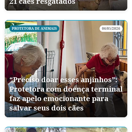
21 cães resgatados
PROTETORA DE ANIMAIS
06/05/2026
“Preciso doar esses anjinhos”:
Protetora com doença terminal
faz apelo emocionante para
salvar seus dois cães