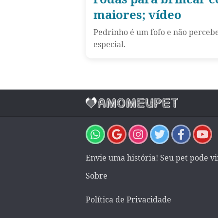
maiores; vídeo
Pedrinho é um fofo e não perceb
especial.
Envie uma história! Seu pet pode v
Sobre
Política de Privacidade