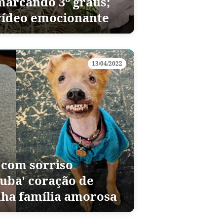
marcando 3º graus;
vídeo emocionante
13/04/2022
 com sorriso
uba' coração de
nha família amorosa