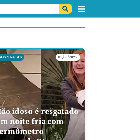
SOS 4 PATAS
03/07/2022
Cão idoso é resgatado
em noite fria com
termômetro