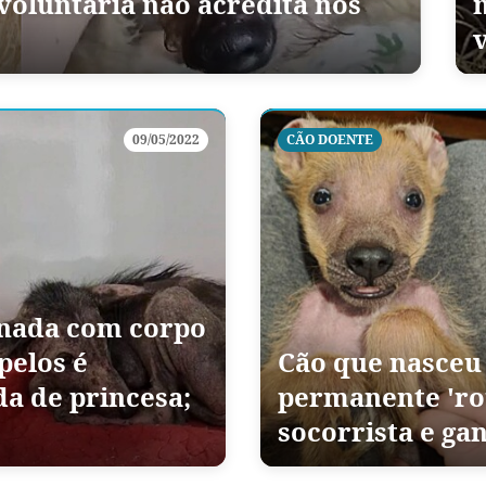
 voluntária não acredita nos
09/05/2022
CÃO DOENTE
nada com corpo
pelos é
Cão que nasceu
da de princesa;
permanente 'ro
socorrista e ga