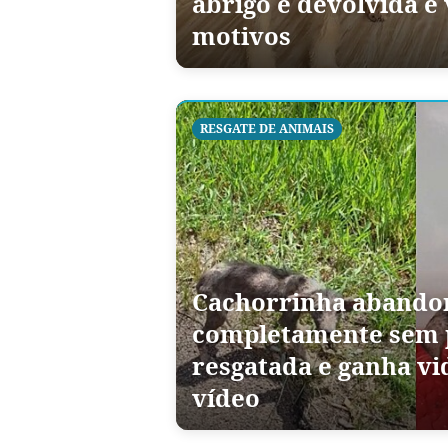
abrigo é devolvida e
motivos
RESGATE DE ANIMAIS
Cachorrinha abando
completamente sem 
resgatada e ganha vi
vídeo