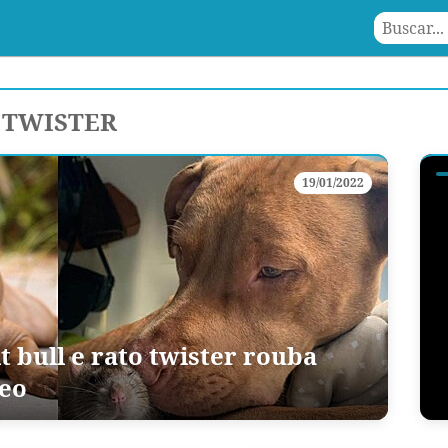
 TWISTER
19/01/2022
t bull e rato twister rouba
deo