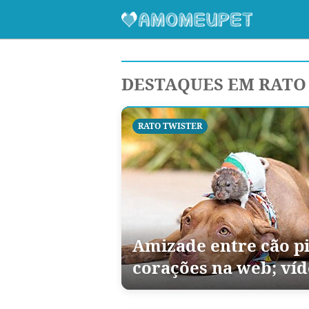
DESTAQUES EM RATO
RATO TWISTER
Amizade entre cão pi
corações na web; ví