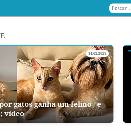
FE
14/02/2023
por gatos ganha um felino - e
a; vídeo