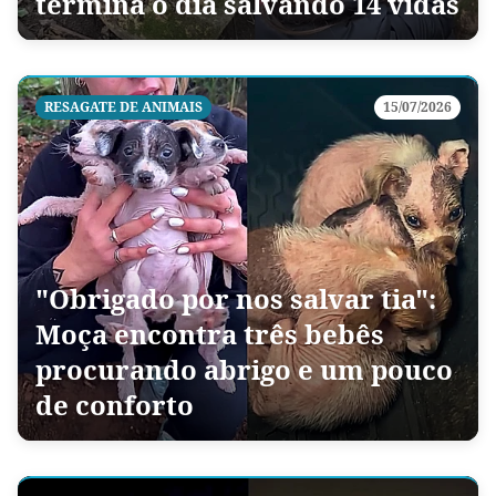
termina o dia salvando 14 vidas
RESAGATE DE ANIMAIS
15/07/2026
"Obrigado por nos salvar tia":
Moça encontra três bebês
procurando abrigo e um pouco
de conforto