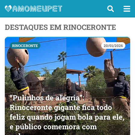
DESTAQUES EM RINOCERONTE
RINOCERONTE
20/01/2026
“Pulinhos de alegria”:
Rinoceronte gigante fica todo
feliz quando jogam bola para ele,
e público comemora com