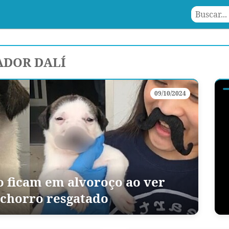
ADOR DALÍ
09/10/2024
o ficam em alvoroço ao ver
cachorro resgatado