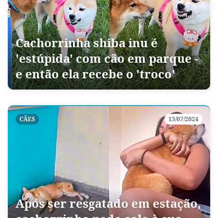
Cachorrinha shiba inu é
'estúpida' com cão em parque -
e então ela recebe o 'troco'
CÃES
13/07/2024
Após ser resgatado em estação,