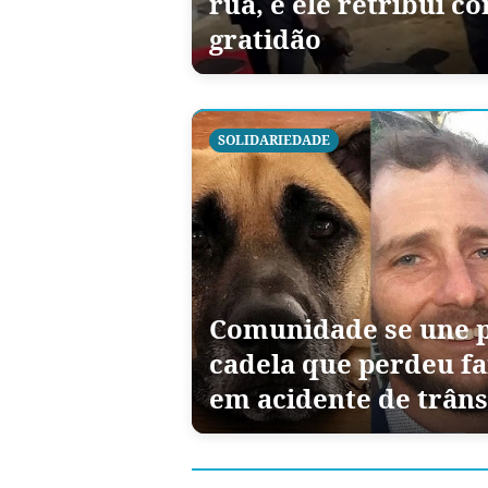
rua, e ele retribui 
gratidão
SOLIDARIEDADE
Comunidade se une p
cadela que perdeu fa
em acidente de trâns