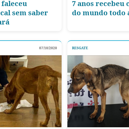
 faleceu
7 anos recebeu c
ocal sem saber
do mundo todo a
ará
07/10/2020
RESGATE