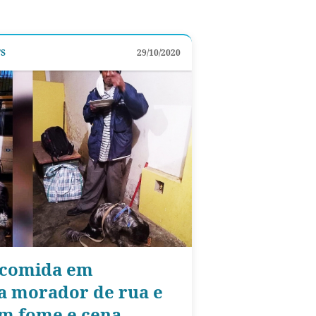
TS
29/10/2020
 comida em
a morador de rua e
om fome e cena