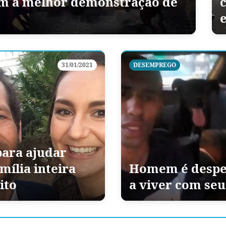
com a melhor demonstração de
31/01/2021
DESEMPREGO
ara ajudar
mília inteira
Homem é despej
ito
a viver com seu