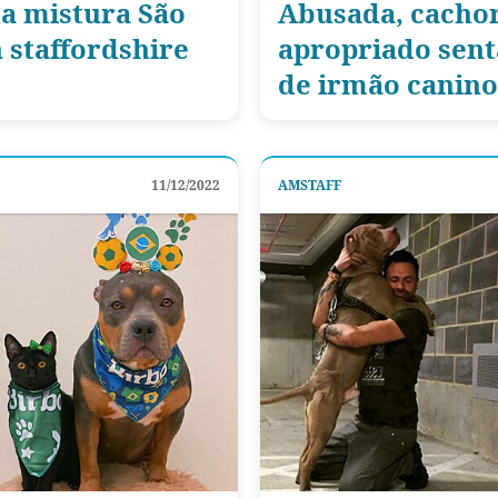
da mistura São
Abusada, cachor
 staffordshire
apropriado sent
de irmão canino
11/12/2022
AMSTAFF