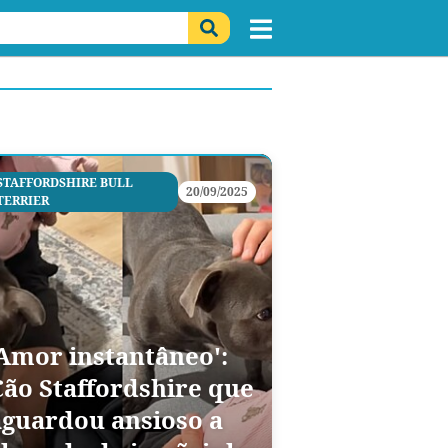
STAFFORDSHIRE BULL
20/09/2025
TERRIER
'Amor instantâneo':
Cão Staffordshire que
aguardou ansioso a