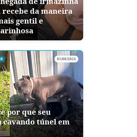
chegada de irmãzinha
a recebe da maneira
ais gentil e
carinhosa
ER
05/08/2024
e por que seu
a cavando túnel em