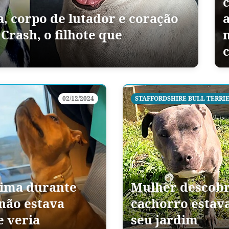
, corpo de lutador e coração
Crash, o filhote que
m
02/12/2024
STAFFORDSHIRE BULL TERRI
cima durante
Mulher descobr
 não estava
cachorro estav
e veria
seu jardim