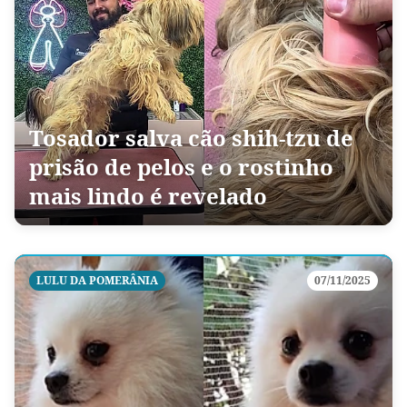
Tosador salva cão shih-tzu de
prisão de pelos e o rostinho
mais lindo é revelado
LULU DA POMERÂNIA
07/11/2025