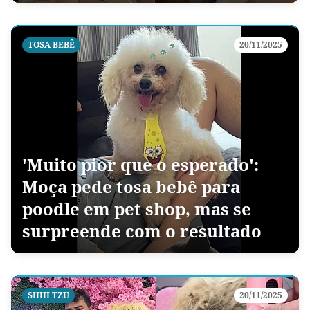
TOSA BEBÊ
20/11/2025
'Muito pior que o esperado':
Moça pede tosa bebê para
poodle em pet shop, mas se
surpreende com o resultado
SHIH TZU
20/11/2025