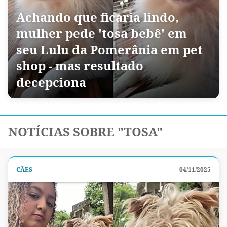
Achando que ficaria lindo,
mulher pede 'tosa bebê' em
seu Lulu da Pomerânia em pet
shop - mas resultado
decepciona
NOTÍCIAS SOBRE "TOSA"
CÃES
04/11/2025