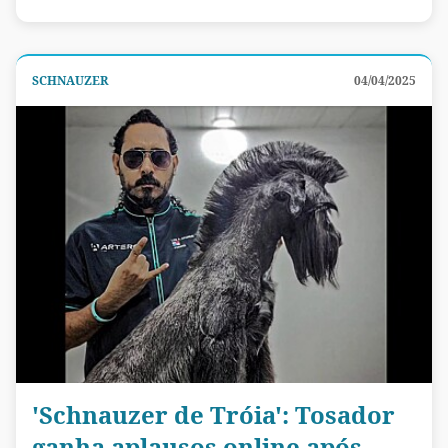
SCHNAUZER
04/04/2025
'Schnauzer de Tróia': Tosador
ganha aplausos online após