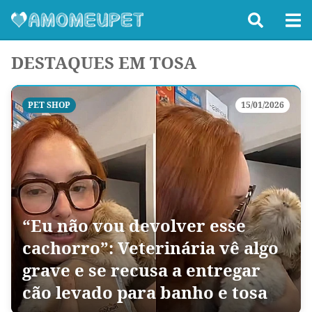
DESTAQUES EM TOSA
PET SHOP
15/01/2026
“Eu não vou devolver esse
cachorro”: Veterinária vê algo
grave e se recusa a entregar
cão levado para banho e tosa