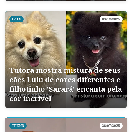
CÃES
03/12/2025
Tutora mostra mistura de seus
cães Lulu de cores diferentes e
filhotinho 'Sarará' encanta pela
cor incrível
TREND
28/07/2025