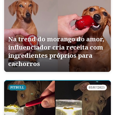
Na trend do morango do amor,
influenciador cria receita com
ingredientes próprios para
cachorros
PITBULL
03/07/2025