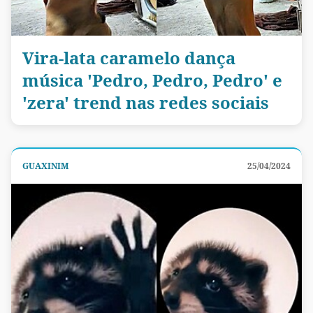
Vira-lata caramelo dança
música 'Pedro, Pedro, Pedro' e
'zera' trend nas redes sociais
GUAXINIM
25/04/2024