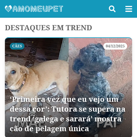
DESTAQUES EM TREND
CÃES
04/12/2025
‘Primeira vez que eu vejo um
dessa cor’: Tutora se supera na
trend ‘galega e sarará’ mostra
cão de pelagem única