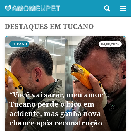
DESTAQUES EM TUCANO
TUCANO
04/08/2026
“Você vai sarar, meu amor”:
Tucano perde o bico em
acidente, mas ganha nova
chance após reconstrução