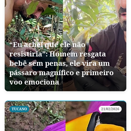
“Eu achei que ele não
resistiria”: Homem resgata
bebê sem penas, ele vira um
pássaro magnífico e primeiro
voo emociona
TUCANO
21/02/2026