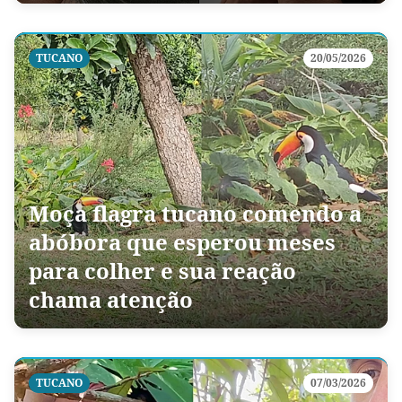
TUCANO
20/05/2026
Moça flagra tucano comendo a
abóbora que esperou meses
para colher e sua reação
chama atenção
TUCANO
07/03/2026