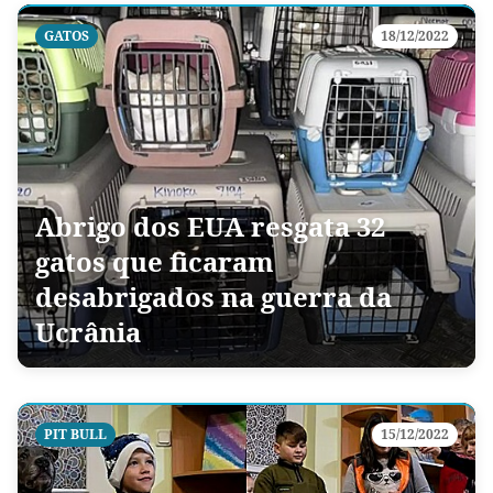
GATOS
18/12/2022
Abrigo dos EUA resgata 32
gatos que ficaram
desabrigados na guerra da
Ucrânia
PIT BULL
15/12/2022