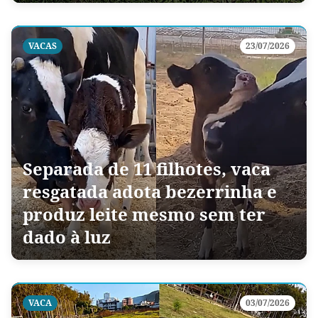
VACAS
23/07/2026
Separada de 11 filhotes, vaca
resgatada adota bezerrinha e
produz leite mesmo sem ter
dado à luz
VACA
03/07/2026