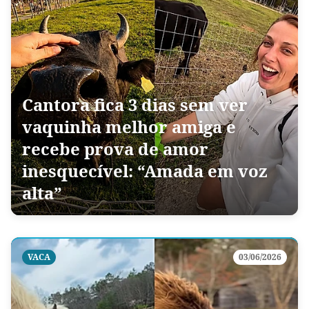
Cantora fica 3 dias sem ver
vaquinha melhor amiga e
recebe prova de amor
inesquecível: “Amada em voz
alta”
VACA
03/06/2026