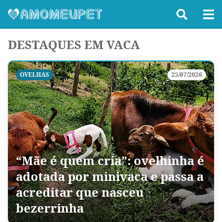
DESTAQUES EM VACA
OVELHAS
25/07/2026
“Mãe é quem cria”: ovelhinha é
adotada por minivaca e passa a
acreditar que nasceu
bezerrinha