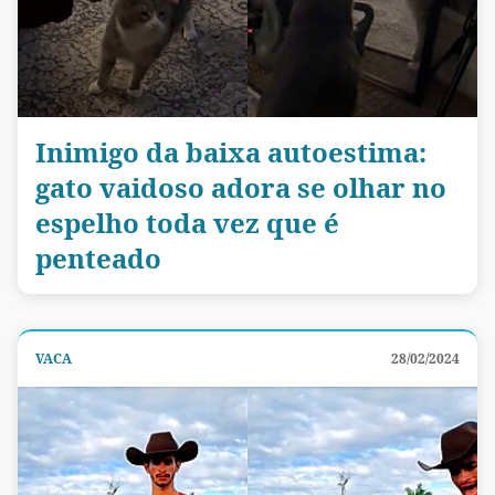
Inimigo da baixa autoestima:
gato vaidoso adora se olhar no
espelho toda vez que é
penteado
VACA
28/02/2024