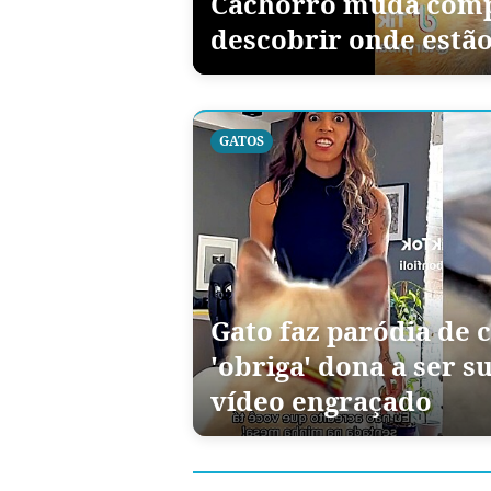
Cachorro muda comp
descobrir onde estão
GATOS
Gato faz paródia de 
'obriga' dona a ser su
vídeo engraçado