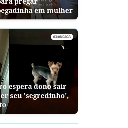
para pregar
pegadinha em mulher
03/08/2023
o espera dono sair
zer seu 'segredinho',
to