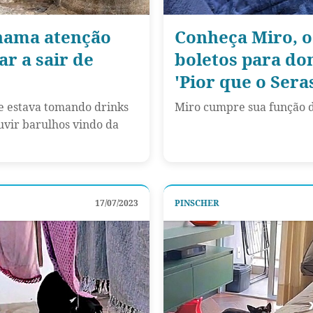
chama atenção
Conheça Miro, o
r a sair de
boletos para do
'Pior que o Sera
e estava tomando drinks
Miro cumpre sua função d
uvir barulhos vindo da
17/07/2023
PINSCHER