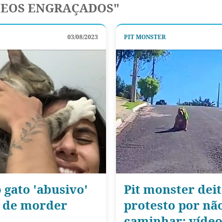
DEOS ENGRAÇADOS"
03/08/2023
PIT MONSTER
 gato 'abusivo'
Pit monster dei
e de morder
protesto por nã
caminhar; vídeo