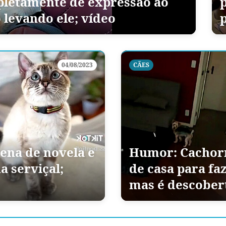
letamente de expressão ao
 levando ele; vídeo
04/08/2023
CÃES
cena de novela e
Humor: Cachorr
a serviçal;
de casa para fa
mas é descober