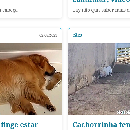
a cabeça"
Tay não quis saber mais d
02/08/2023
CÃES
finge estar
Cachorrinha tem