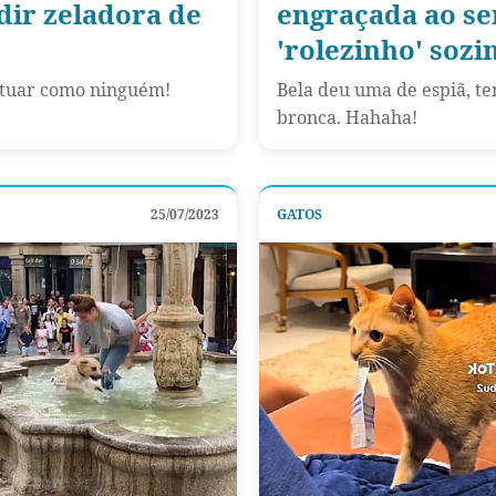
ir zeladora de
engraçada ao se
'rolezinho' sozi
 atuar como ninguém!
Bela deu uma de espiã, te
bronca. Hahaha!
25/07/2023
GATOS