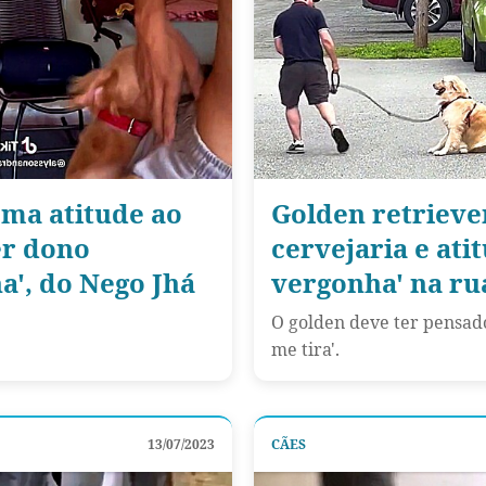
oma atitude ao
Golden retriever
er dono
cervejaria e ati
a', do Nego Jhá
vergonha' na ru
O golden deve ter pensad
me tira'.
13/07/2023
CÃES