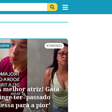
GATOS
07/08/2023
A melhor atriz! Gata
inge ter 'passado
essa para a pior'