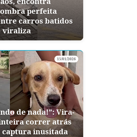
caos, encontra
sombra perfeita
entre carros batidos
 viraliza
15/01/2026
do de nada!”: Vira-
 inteira correr atrás
e captura inusitada