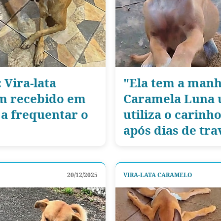
 Vira-lata
"Ela tem a manh
m recebido em
Caramela Luna u
 a frequentar o
utiliza o carinh
após dias de tr
20/12/2025
VIRA-LATA CARAMELO