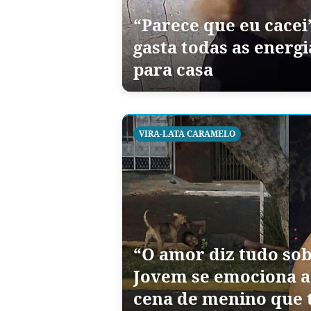
“Parece que eu cacei
gasta todas as energi
para casa
VIRA-LATA CARAMELO
“O amor diz tudo sob
Jovem se emociona a
cena de menino que 