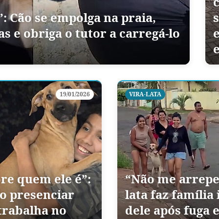
”: Cão se empolga na praia,
as e obriga o tutor a carregá-lo
e
19/01/2026
VIRA-LATA
re quem ele é”:
“Não me arrepen
o presenciar
lata faz família
trabalha no
dele após fuga 