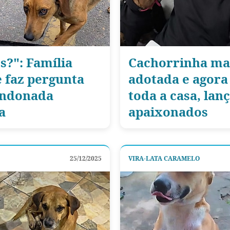
s?": Família
Cachorrinha mai
e faz pergunta
adotada e agora
andonada
toda a casa, lan
a
apaixonados
25/12/2025
VIRA-LATA CARAMELO