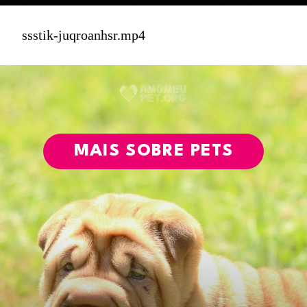
ssstik-juqroanhsr.mp4
MAIS SOBRE PETS