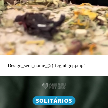
Design_sem_nome_(2)-fcgjnhgcjq.mp4
SOLITÁRIOS