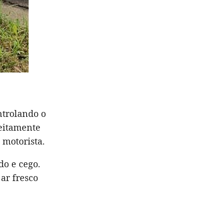
ntrolando o
feitamente
 motorista.
do e cego.
ar fresco