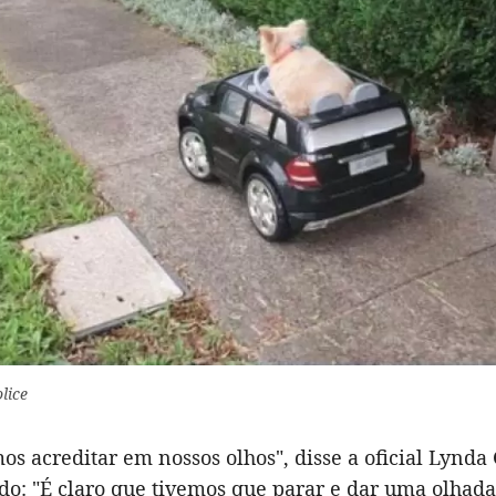
olice
s acreditar em nossos olhos", disse a oficial Lynda 
o: "É claro que tivemos que parar e dar uma olhada