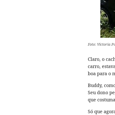
Foto: Victoria P
Claro, o cac
carro, esta
boa para o m
Buddy, como
Seu dono peg
que costuma
Só que agora