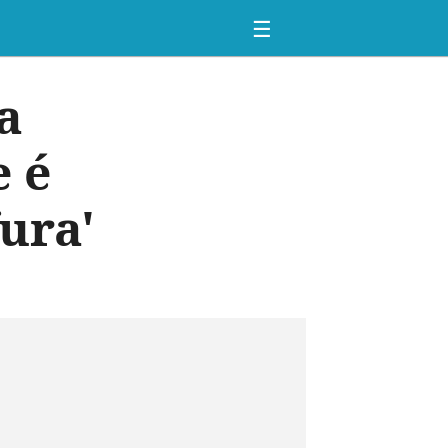
☰
a
e é
ura'