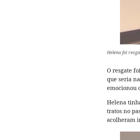
Helena foi resg
O resgate f
que seria n
emocionou o
Helena tinh
tratos no p
acolheram 