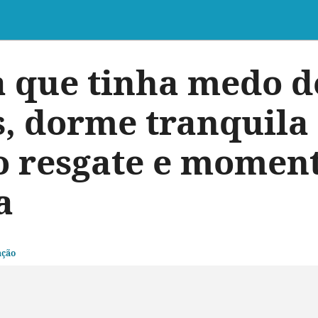
 que tinha medo d
 dorme tranquila 
o resgate e momen
a
ação