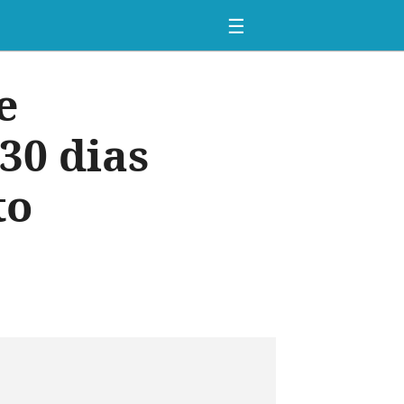
☰
e
30 dias
to