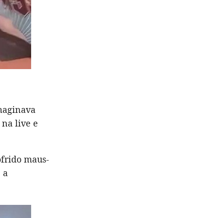
imaginava
na live e
frido maus-
 a