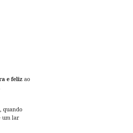
a e feliz
ao
.
l, quando
e um lar