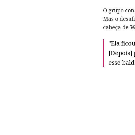
O grupo cons
Mas o desafi
cabeça de W
"Ela fico
[Depois]
esse bald