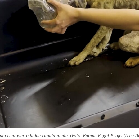
uiu remover o balde rapidamente. (Foto: Boonie Flight Project/The D