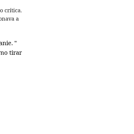
 crítica.
ionava a
nie. "
mo tirar