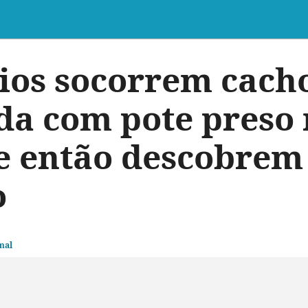
ios socorrem cach
da com pote preso
 e então descobrem 
o
mal