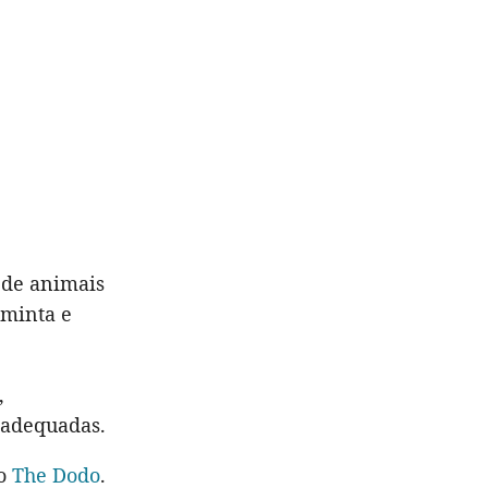
 de animais
aminta e
,
 adequadas.
ao
The Dodo
.