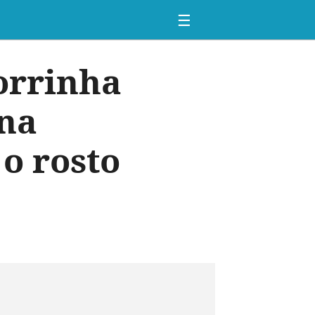
☰
orrinha
 na
o rosto