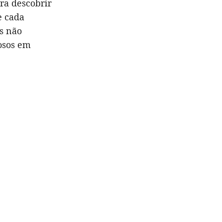
ra descobrir
e cada
as não
osos em