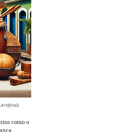
rtificial)
ntos como o
rança