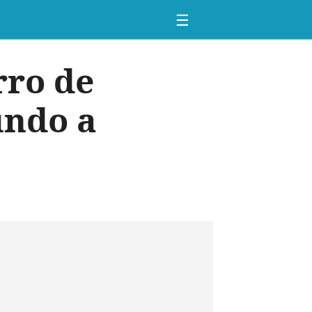
☰
rro de
undo a