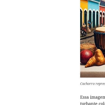
Cachorro repres
Essa imagem
turbante col