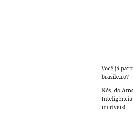
Você já par
brasileiro?
Nós, do
Amo
Inteligência
incríveis!