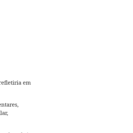
refletiria em
entares,
lar,