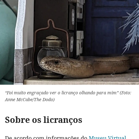
“Foi muito engraçado ver o licranço olhando para mim” (Foto:
Anne McCabe/The Dodo)
Sobre os licranços
De acordo com informações do
Museu Virtual