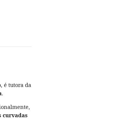
, é tutora da
a
.
sionalmente,
s curvadas