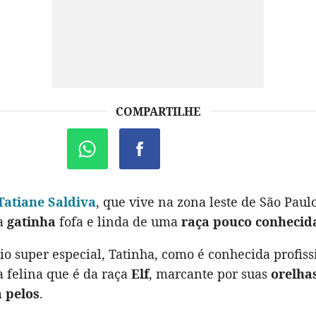
COMPARTILHE
Tatiane Saldiva
, que vive na zona leste de São Paulo
a
gatinha
fofa e linda de uma
raça pouco conhecid
o super especial, Tatinha, como é conhecida profis
a felina que é da raça
Elf
, marcante por suas
orelha
 pelos
.