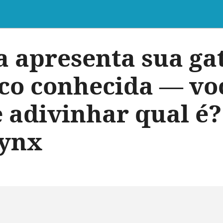
a apresenta sua ga
co conhecida — vo
 adivinhar qual é?
ynx