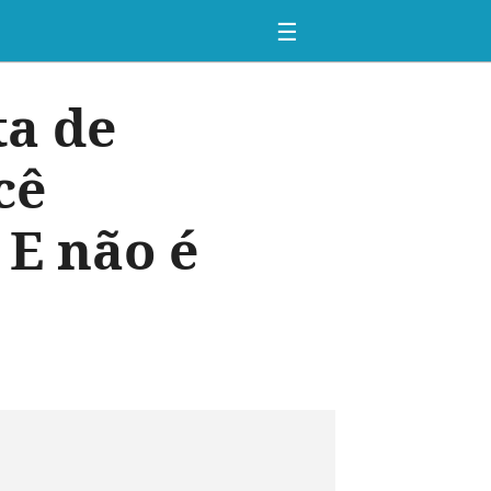
☰
ta de
cê
 E não é