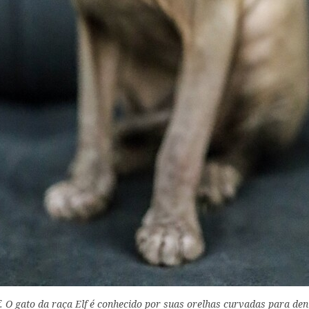
f. O gato da raça Elf é conhecido por suas orelhas curvadas para den