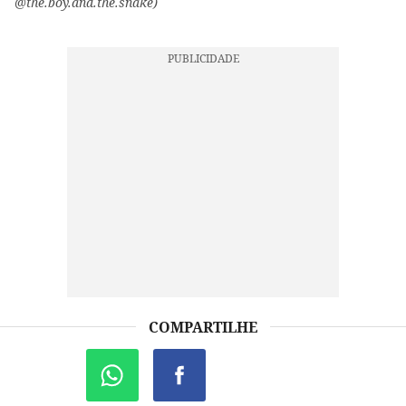
@the.boy.and.the.snake)
COMPARTILHE